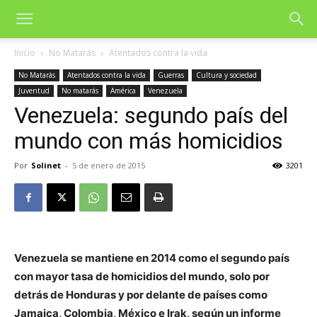
Inicio
No Matarás
Atentados contra la vida
No Matarás
Atentados contra la vida
Guerras
Cultura y sociedad
Juventud
No matarás
América
Venezuela
Venezuela: segundo país del
mundo con más homicidios
Por
Solinet
-
5 de enero de 2015
3201
Venezuela se mantiene en 2014 como el segundo país
con mayor tasa de homicidios del mundo, solo por
detrás de Honduras y por delante de países como
Jamaica, Colombia, México e Irak, según un informe