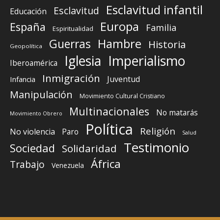
Esclavitud infantil
Esclavitud
Educación
Europa
España
Familia
Espiritualidad
Guerras
Hambre
Historia
Geopolítica
Iglesia
Imperialismo
Iberoamérica
Inmigración
Juventud
Infancia
Manipulación
Movimiento Cultural Cristiano
Multinacionales
No matarás
Movimiento Obrero
Política
Religión
No violencia
Paro
Salud
Testimonio
Sociedad
Solidaridad
África
Trabajo
Venezuela