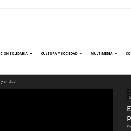
Solidaridad.net
CIÓN SOLIDARIA
CULTURA Y SOCIEDAD
MULTIMEDIA
CO
 y sindical
C
E
E
p
Po