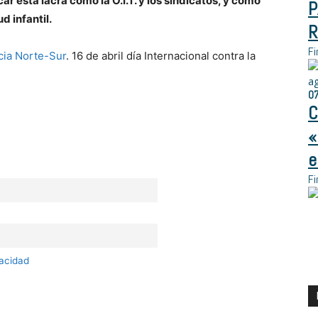
 esta lacra como la O.I.T. y los sindicatos, y cómo
P
d infantil.
R
Fi
cia Norte-Sur
. 16 de abril día Internacional contra la
a
0
C
«
e
Fi
vacidad