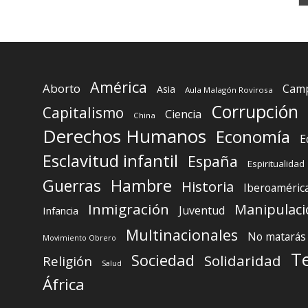
América
Aborto
Camp
Asia
Aula Malagón Rovirosa
Corrupción
Capitalismo
Ciencia
China
Derechos Humanos
Economía
E
Esclavitud infantil
España
Espiritualidad
Guerras
Hambre
Historia
Iberoaméric
Inmigración
Manipulaci
Juventud
Infancia
Multinacionales
No matarás
Movimiento Obrero
T
Sociedad
Solidaridad
Religión
Salud
África