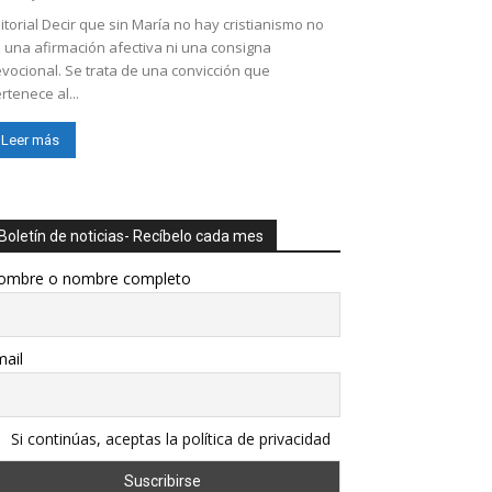
itorial Decir que sin María no hay cristianismo no
 una afirmación afectiva ni una consigna
vocional. Se trata de una convicción que
rtenece al...
Leer más
Boletín de noticias- Recíbelo cada mes
ombre o nombre completo
ail
Si continúas, aceptas la política de privacidad