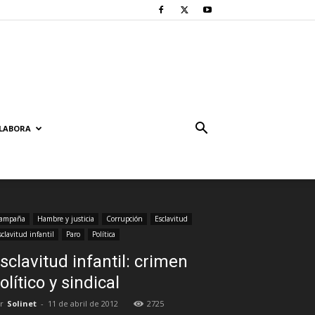
LABORA
ampaña
Hambre y justicia
Corrupción
Esclavitud
sclavitud infantil
Paro
Política
sclavitud infantil: crimen
olítico y sindical
r
Solinet
-
11 de abril de 2012
2725