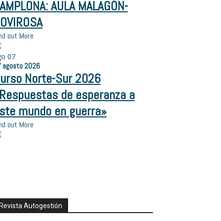
AMPLONA: AULA MALAGÓN-
OVIROSA
nd out More
go
07
7
agosto
2026
urso Norte-Sur 2026
Respuestas de esperanza a
ste mundo en guerra»
nd out More
Revista Autogestión