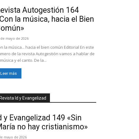
evista Autogestión 164
Con la música, hacia el Bien
Común»
 de mayo de 2026
n la música... hacia el bien común Editorial En este
mero de la revista Autogestión vamos a hablar de
 música y el canto. De la...
Leer más
Revista Id y Evangelizad
d y Evangelizad 149 «Sin
aría no hay cristianismo»
de mayo de 2026