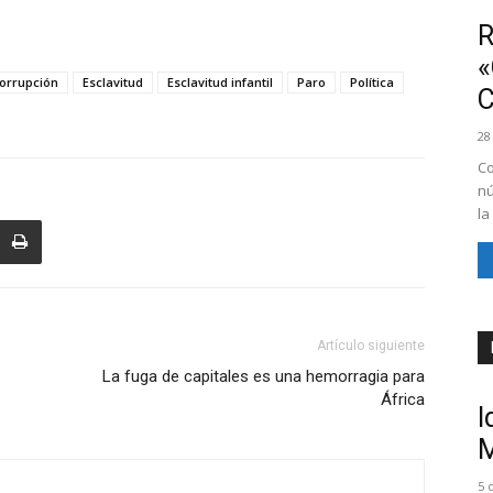
R
«
orrupción
Esclavitud
Esclavitud infantil
Paro
Política
28
Co
nú
la
Artículo siguiente
La fuga de capitales es una hemorragia para
África
I
M
5 