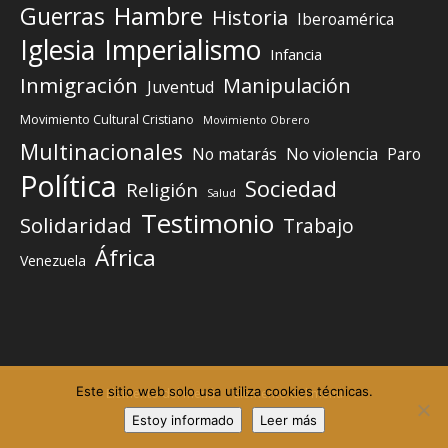
Guerras
Hambre
Historia
Iberoamérica
Iglesia
Imperialismo
Infancia
Inmigración
Manipulación
Juventud
Movimiento Cultural Cristiano
Movimiento Obrero
Multinacionales
No matarás
No violencia
Paro
Política
Sociedad
Religión
Salud
Testimonio
Solidaridad
Trabajo
África
Venezuela
Este sitio web solo usa utiliza cookies técnicas.
Elemento del menú
Elemento del menú
Estoy informado
Leer más
©