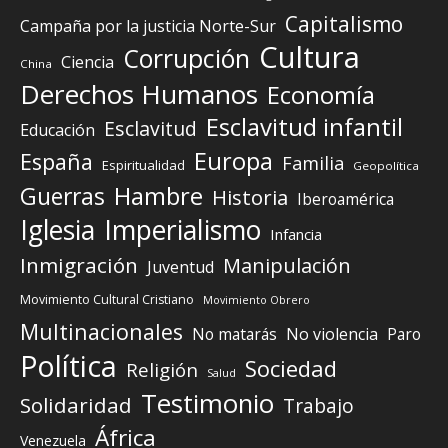
Capitalismo
Campaña por la justicia Norte-Sur
Cultura
Corrupción
Ciencia
China
Derechos Humanos
Economía
Esclavitud infantil
Esclavitud
Educación
Europa
España
Familia
Espiritualidad
Geopolítica
Guerras
Hambre
Historia
Iberoamérica
Iglesia
Imperialismo
Infancia
Inmigración
Manipulación
Juventud
Movimiento Cultural Cristiano
Movimiento Obrero
Multinacionales
No matarás
No violencia
Paro
Política
Sociedad
Religión
Salud
Testimonio
Solidaridad
Trabajo
África
Venezuela