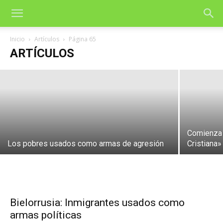
Iglesia católica: Recuperar la dignidad
de los «los intocables» en Bangladés
Inicio
Artículos
Página 65
ARTÍCULOS
5 de agosto de 2026
Comienza 
Los pobres usados como armas de agresión
Cristiana»
Bielorrusia: Inmigrantes usados como
armas políticas