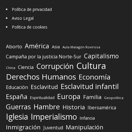
Política de privacidad
Aviso Legal
Política de cookies
América
Aborto
Asia
Aula Malagón Rovirosa
Capitalismo
Campaña por la justicia Norte-Sur
Cultura
Corrupción
Ciencia
China
Derechos Humanos
Economía
Esclavitud infantil
Esclavitud
Educación
Europa
España
Familia
Espiritualidad
Geopolítica
Guerras
Hambre
Historia
Iberoamérica
Iglesia
Imperialismo
Infancia
Inmigración
Manipulación
Juventud