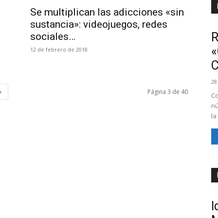
Se multiplican las adicciones «sin
sustancia»: videojuegos, redes
R
sociales…
«
12 de febrero de 2018
28
Página 3 de 40
Co
nú
la
I