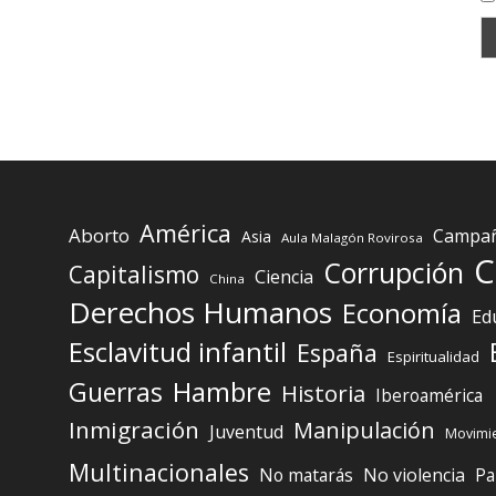
América
Aborto
Campaña
Asia
Aula Malagón Rovirosa
C
Corrupción
Capitalismo
Ciencia
China
Derechos Humanos
Economía
Ed
Esclavitud infantil
España
Espiritualidad
Guerras
Hambre
Historia
Iberoamérica
Inmigración
Manipulación
Juventud
Movimie
Multinacionales
No matarás
No violencia
Pa