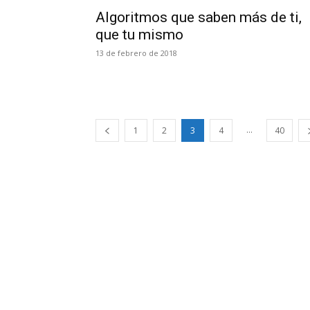
Algoritmos que saben más de ti,
que tu mismo
13 de febrero de 2018
...
1
2
3
4
40