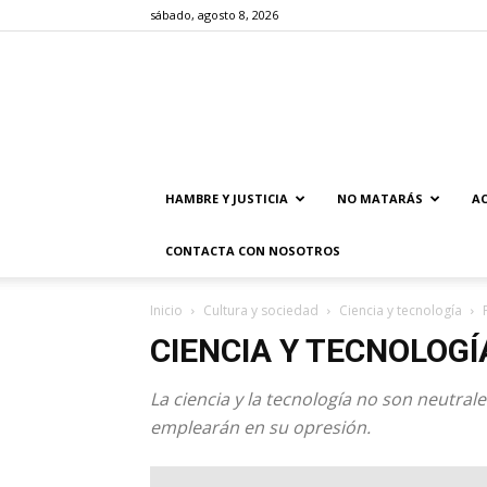
sábado, agosto 8, 2026
HAMBRE Y JUSTICIA
NO MATARÁS
AC
CONTACTA CON NOSOTROS
Inicio
Cultura y sociedad
Ciencia y tecnología
CIENCIA Y TECNOLOGÍ
La ciencia y la tecnología no son neutral
emplearán en su opresión.