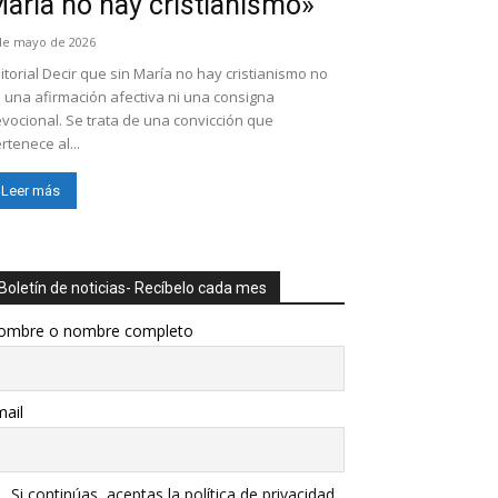
aría no hay cristianismo»
de mayo de 2026
itorial Decir que sin María no hay cristianismo no
 una afirmación afectiva ni una consigna
vocional. Se trata de una convicción que
rtenece al...
Leer más
Boletín de noticias- Recíbelo cada mes
ombre o nombre completo
ail
Si continúas, aceptas la política de privacidad