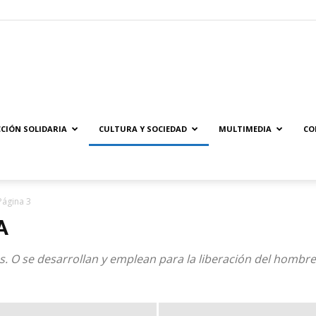
Solidaridad.net
CIÓN SOLIDARIA
CULTURA Y SOCIEDAD
MULTIMEDIA
CO
Página 3
A
es. O se desarrollan y emplean para la liberación del hombre