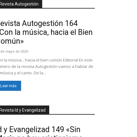
Revista Autogestión
evista Autogestión 164
Con la música, hacia el Bien
Común»
 de mayo de 2026
n la música... hacia el bien común Editorial En este
mero de la revista Autogestión vamos a hablar de
 música y el canto. De la...
Leer más
Revista Id y Evangelizad
d y Evangelizad 149 «Sin