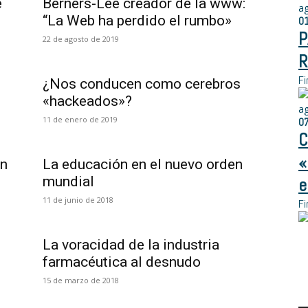
e
Berners-Lee creador de la www:
a
“La Web ha perdido el rumbo»
0
P
22 de agosto de 2019
R
Fi
¿Nos conducen como cerebros
«hackeados»?
a
11 de enero de 2019
0
C
«
én
La educación en el nuevo orden
?
mundial
e
11 de junio de 2018
Fi
La voracidad de la industria
farmacéutica al desnudo
15 de marzo de 2018