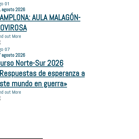
go
01
1
agosto
2026
AMPLONA: AULA MALAGÓN-
OVIROSA
nd out More
go
07
7
agosto
2026
urso Norte-Sur 2026
Respuestas de esperanza a
ste mundo en guerra»
nd out More