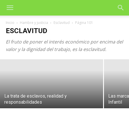
Inicio
Hambre y justicia
Esclavitud
Página 101
ESCLAVITUD
El fruto de poner el interés económico por encima del
NOTICIARIO AUTOGESTION
valor y la dignidad del trabajo, es la esclavitud.
31 de enero de 2014
La trata de esclavos, realidad y
Las marcas
responsabilidades
Infantil