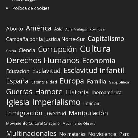
Política de cookies
América
Aborto
Asia
Aula Malagón Rovirosa
Capitalismo
Campaña por la justicia Norte-Sur
Cultura
Corrupción
Ciencia
China
Derechos Humanos
Economía
Esclavitud infantil
Esclavitud
Educación
Europa
España
Familia
Espiritualidad
Geopolítica
Guerras
Hambre
Historia
Iberoamérica
Iglesia
Imperialismo
Infancia
Inmigración
Manipulación
Juventud
Movimiento Cultural Cristiano
Movimiento Obrero
Multinacionales
No matarás
No violencia
Paro