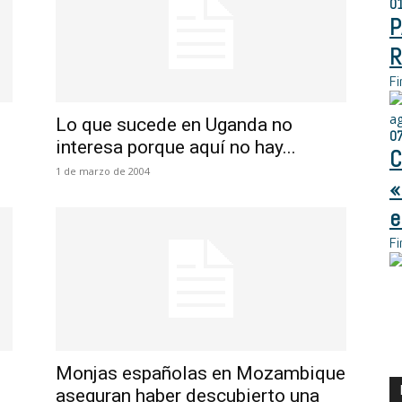
0
P
R
Fi
a
Lo que sucede en Uganda no
0
interesa porque aquí no hay...
C
1 de marzo de 2004
«
e
Fi
Monjas españolas en Mozambique
aseguran haber descubierto una