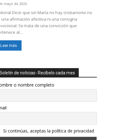
de mayo de 2026
itorial Decir que sin María no hay cristianismo no
 una afirmación afectiva ni una consigna
vocional. Se trata de una convicción que
rtenece al...
Leer más
Boletín de noticias- Recíbelo cada mes
ombre o nombre completo
ail
Si continúas, aceptas la política de privacidad