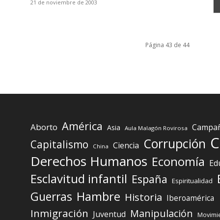
21 de noviembre de 2003
Página 43 de 44
América
Aborto
Campaña
Asia
Aula Malagón Rovirosa
C
Corrupción
Capitalismo
Ciencia
China
Derechos Humanos
Economía
Ed
Esclavitud infantil
España
Espiritualidad
Guerras
Hambre
Historia
Iberoamérica
Inmigración
Manipulación
Juventud
Movimie