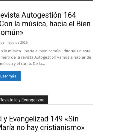
evista Autogestión 164
Con la música, hacia el Bien
Común»
 de mayo de 2026
n la música... hacia el bien común Editorial En este
mero de la revista Autogestión vamos a hablar de
 música y el canto. De la...
Leer más
Revista Id y Evangelizad
d y Evangelizad 149 «Sin
aría no hay cristianismo»