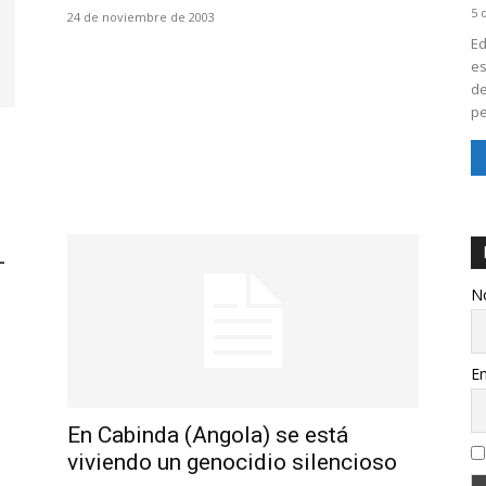
5 
24 de noviembre de 2003
Ed
es
de
pe
-
N
Em
En Cabinda (Angola) se está
viviendo un genocidio silencioso