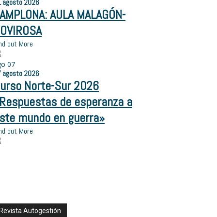
1
agosto
2026
AMPLONA: AULA MALAGÓN-
OVIROSA
nd out More
go
07
7
agosto
2026
urso Norte-Sur 2026
Respuestas de esperanza a
ste mundo en guerra»
nd out More
Revista Autogestión