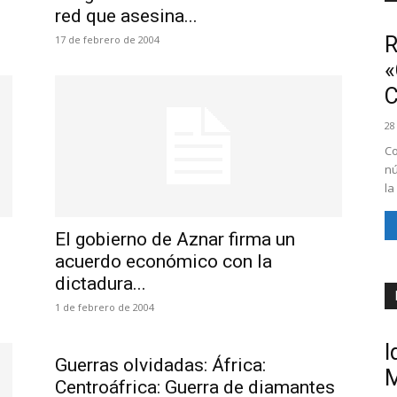
red que asesina...
R
17 de febrero de 2004
«
28
Co
nú
la
El gobierno de Aznar firma un
acuerdo económico con la
dictadura...
1 de febrero de 2004
I
Guerras olvidadas: África:
M
Centroáfrica: Guerra de diamantes