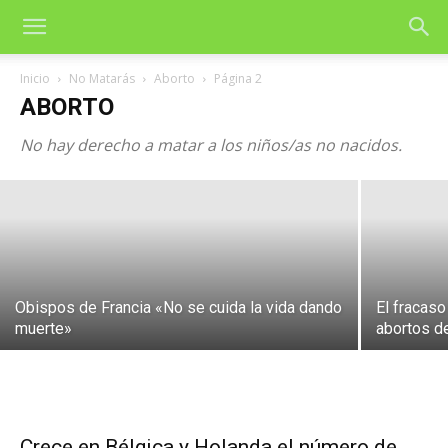
Inicio
No Matarás
Aborto
Página 2
El Poder Delegado: Entre la Promesa y la
ABORTO
Traición
No hay derecho a matar a los niños/as no nacidos.
3 de febrero de 2026
Obispos de Francia «No se cuida la vida dando
El fracaso
muerte»
abortos d
Crece en Bélgica y Holanda el número de