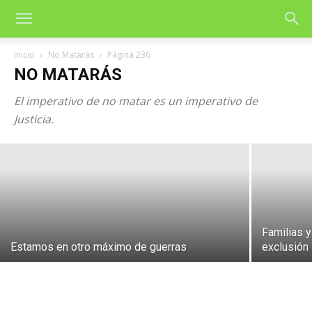
Inicio
No Matarás
Página 236
NO MATARÁS
El imperativo de no matar es un imperativo de
Dios no lo quiere, Venezuela
Justicia.
26 de junio de 2026
Familias y
Estamos en otro máximo de guerras
exclusión