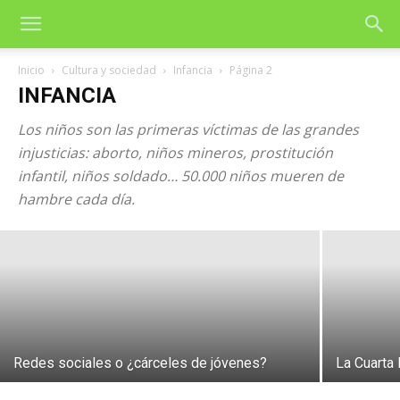
Inicio
Cultura y sociedad
Infancia
Página 2
INFANCIA
Los niños son las primeras víctimas de las grandes
La pobreza infantil en España: No hay
injusticias: aborto, niños mineros, prostitución
infantil, niños soldado… 50.000 niños mueren de
voluntad política de erradicarla
hambre cada día.
24 de julio de 2026
Redes sociales o ¿cárceles de jóvenes?
La Cuarta 