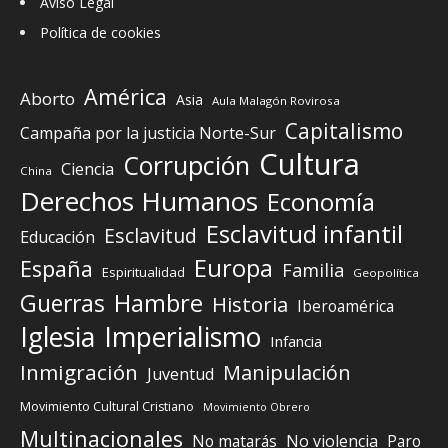
Aviso Legal
Política de cookies
América
Aborto
Asia
Aula Malagón Rovirosa
Capitalismo
Campaña por la justicia Norte-Sur
Cultura
Corrupción
Ciencia
China
Derechos Humanos
Economía
Esclavitud infantil
Esclavitud
Educación
Europa
España
Familia
Espiritualidad
Geopolítica
Guerras
Hambre
Historia
Iberoamérica
Iglesia
Imperialismo
Infancia
Inmigración
Manipulación
Juventud
Movimiento Cultural Cristiano
Movimiento Obrero
Multinacionales
No matarás
No violencia
Paro