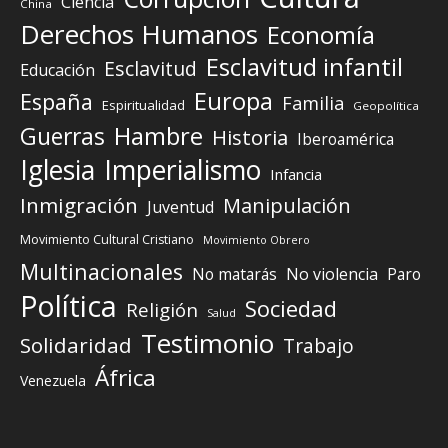
Ciencia
China
Derechos Humanos
Economía
Esclavitud infantil
Esclavitud
Educación
Europa
España
Familia
Espiritualidad
Geopolítica
Guerras
Hambre
Historia
Iberoamérica
Iglesia
Imperialismo
Infancia
Inmigración
Manipulación
Juventud
Movimiento Cultural Cristiano
Movimiento Obrero
Multinacionales
No matarás
No violencia
Paro
Política
Sociedad
Religión
Salud
Testimonio
Solidaridad
Trabajo
África
Venezuela