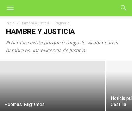
Inicio
Hambre y justicia
Página 2
HAMBRE Y JUSTICIA
El hambre existe porque es negocio. Acabar con el
Las 48 leyes del poder
hambre es una exigencia de Justicia.
29 de enero de 2004
Noticia pu
Poemas: Migrantes
Castilla