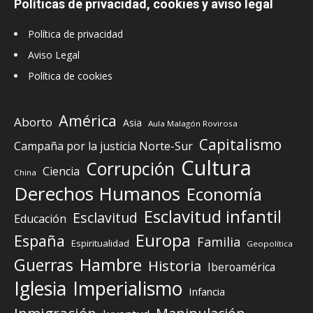
Políticas de privacidad, cookies y aviso legal
Política de privacidad
Aviso Legal
Política de cookies
América
Aborto
Asia
Aula Malagón Rovirosa
Capitalismo
Campaña por la justicia Norte-Sur
Cultura
Corrupción
Ciencia
China
Derechos Humanos
Economía
Esclavitud infantil
Esclavitud
Educación
Europa
España
Familia
Espiritualidad
Geopolítica
Guerras
Hambre
Historia
Iberoamérica
Iglesia
Imperialismo
Infancia
Inmigración