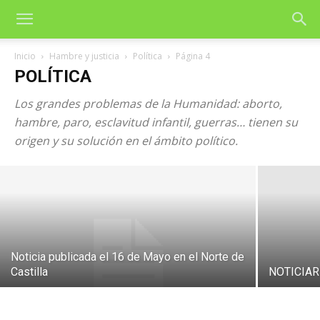
Inicio
Hambre y justicia
Política
Página 4
POLÍTICA
Los grandes problemas de la Humanidad: aborto,
hambre, paro, esclavitud infantil, guerras… tienen su
Las 48 leyes del poder
origen y su solución en el ámbito político.
29 de enero de 2004
Noticia publicada el 16 de Mayo en el Norte de
Castilla
NOTICIAR