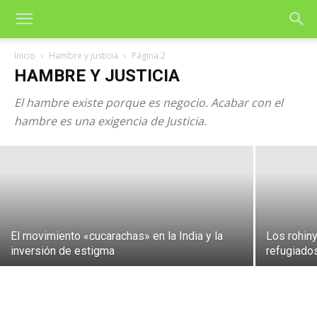
Inicio
Hambre y justicia
Página 2
HAMBRE Y JUSTICIA
Los pobres usados como armas de
El hambre existe porque es negocio. Acabar con el
agresión
hambre es una exigencia de Justicia.
2 de agosto de 2026
El movimiento «cucarachas» en la India y la
Los rohin
inversión de estigma
refugiados