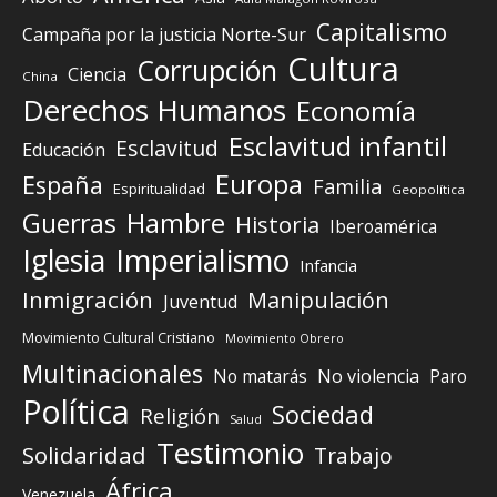
Capitalismo
Campaña por la justicia Norte-Sur
Cultura
Corrupción
Ciencia
China
Derechos Humanos
Economía
Esclavitud infantil
Esclavitud
Educación
Europa
España
Familia
Espiritualidad
Geopolítica
Guerras
Hambre
Historia
Iberoamérica
Iglesia
Imperialismo
Infancia
Inmigración
Manipulación
Juventud
Movimiento Cultural Cristiano
Movimiento Obrero
Multinacionales
No matarás
No violencia
Paro
Política
Sociedad
Religión
Salud
Testimonio
Solidaridad
Trabajo
África
Venezuela