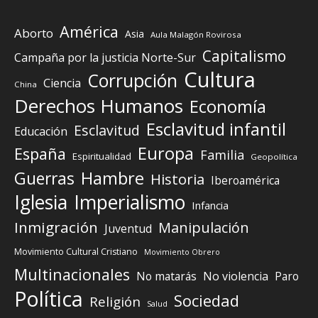
América
Aborto
Asia
Aula Malagón Rovirosa
Capitalismo
Campaña por la justicia Norte-Sur
Cultura
Corrupción
Ciencia
China
Derechos Humanos
Economía
Esclavitud infantil
Esclavitud
Educación
Europa
España
Familia
Espiritualidad
Geopolítica
Guerras
Hambre
Historia
Iberoamérica
Iglesia
Imperialismo
Infancia
Inmigración
Manipulación
Juventud
Movimiento Cultural Cristiano
Movimiento Obrero
Multinacionales
No matarás
No violencia
Paro
Política
Sociedad
Religión
Salud