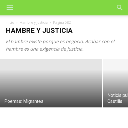
Inicio
Hambre y justicia
Página 582
HAMBRE Y JUSTICIA
El hambre existe porque es negocio. Acabar con el
Las 48 leyes del poder
hambre es una exigencia de Justicia.
29 de enero de 2004
Noticia pu
Poemas: Migrantes
Castilla