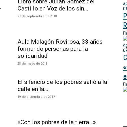
Libro sobre Julián Gómez del
a
e
Castillo en Voz de los sin...
0
P
27 de septiembre de 2018
R
Fi
Aula Malagón-Rovirosa, 33 años
a
formando personas para la
0
solidaridad
C
28 de mayo de 2018
«
e
El silencio de los pobres salió a la
Fi
calle en la...
19 de diciembre de 2017
«Con los pobres de la tierra…»