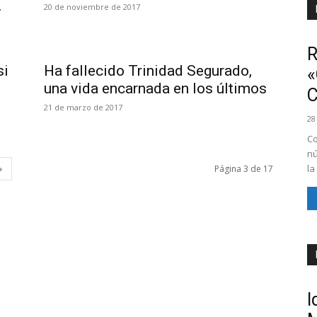
.
20 de noviembre de 2017
R
si
Ha fallecido Trinidad Segurado,
«
una vida encarnada en los últimos
21 de marzo de 2017
28
Co
nú
la
Página 3 de 17
I