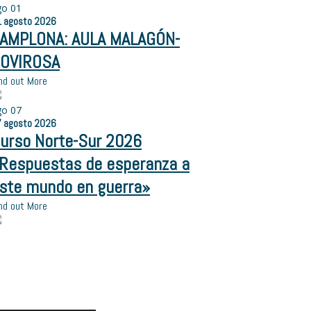
go
01
1
agosto
2026
AMPLONA: AULA MALAGÓN-
OVIROSA
nd out More
go
07
7
agosto
2026
urso Norte-Sur 2026
Respuestas de esperanza a
ste mundo en guerra»
nd out More