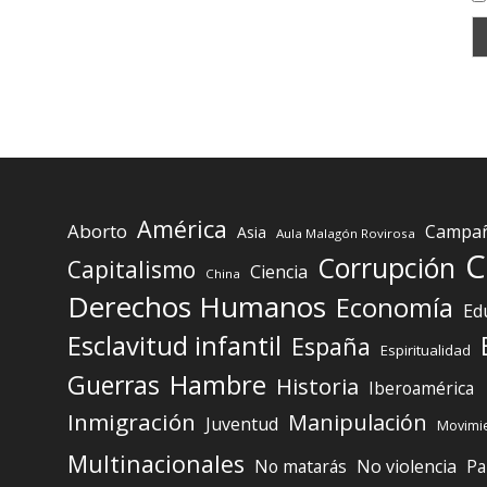
América
Aborto
Campaña
Asia
Aula Malagón Rovirosa
C
Corrupción
Capitalismo
Ciencia
China
Derechos Humanos
Economía
Ed
Esclavitud infantil
España
Espiritualidad
Guerras
Hambre
Historia
Iberoamérica
Inmigración
Manipulación
Juventud
Movimie
Multinacionales
No matarás
No violencia
Pa