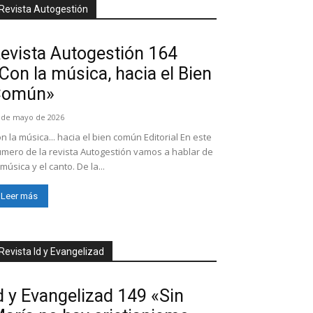
Revista Autogestión
evista Autogestión 164
Con la música, hacia el Bien
Común»
 de mayo de 2026
n la música... hacia el bien común Editorial En este
mero de la revista Autogestión vamos a hablar de
 música y el canto. De la...
Leer más
Revista Id y Evangelizad
d y Evangelizad 149 «Sin