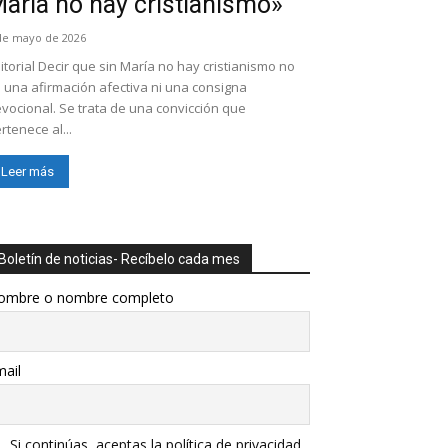
aría no hay cristianismo»
de mayo de 2026
itorial Decir que sin María no hay cristianismo no
 una afirmación afectiva ni una consigna
vocional. Se trata de una convicción que
rtenece al...
Leer más
Boletín de noticias- Recíbelo cada mes
ombre o nombre completo
ail
Si continúas, aceptas la política de privacidad