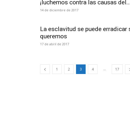
¡luchemos contra las causas del..
14 de diciembre de 2017
La esclavitud se puede erradicar 
queremos
17 de abril de 2017
...
1
2
3
4
17