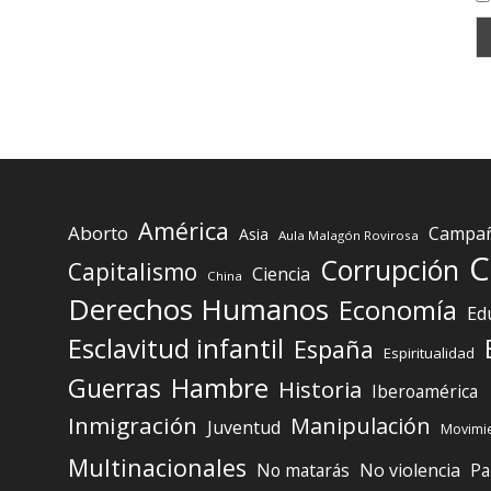
América
Aborto
Campaña
Asia
Aula Malagón Rovirosa
C
Corrupción
Capitalismo
Ciencia
China
Derechos Humanos
Economía
Ed
Esclavitud infantil
España
Espiritualidad
Guerras
Hambre
Historia
Iberoamérica
Inmigración
Manipulación
Juventud
Movimie
Multinacionales
No matarás
No violencia
Pa