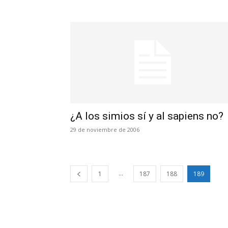
¿A los simios sí y al sapiens no?
29 de noviembre de 2006
...
1
187
188
189