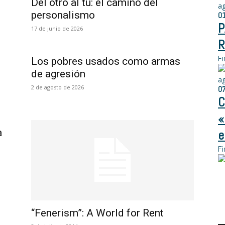
Del otro al tú: el camino del
a
personalismo
0
P
17 de junio de 2026
R
Fi
Los pobres usados como armas
de agresión
a
2 de agosto de 2026
0
C
«
a
e
Fi
“Fenerism”: A World for Rent