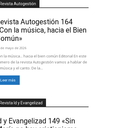
Revista Autogestión
evista Autogestión 164
Con la música, hacia el Bien
Común»
 de mayo de 2026
n la música... hacia el bien común Editorial En este
mero de la revista Autogestión vamos a hablar de
 música y el canto. De la...
Leer más
Revista Id y Evangelizad
d y Evangelizad 149 «Sin