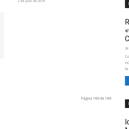
2 de julio de 2014
R
«
28
Co
nú
la
Página 189 de 189
I