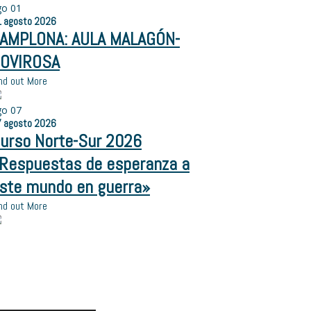
go
01
1
agosto
2026
AMPLONA: AULA MALAGÓN-
OVIROSA
nd out More
go
07
7
agosto
2026
urso Norte-Sur 2026
Respuestas de esperanza a
ste mundo en guerra»
nd out More