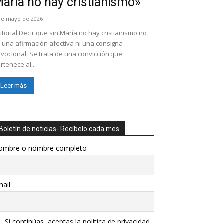
aría no hay cristianismo»
de mayo de 2026
itorial Decir que sin María no hay cristianismo no
 una afirmación afectiva ni una consigna
vocional. Se trata de una convicción que
rtenece al...
Leer más
Boletín de noticias- Recíbelo cada mes
ombre o nombre completo
ail
Si continúas, aceptas la política de privacidad